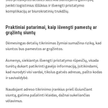
įveikti logistinius iššūkius ir išvengti pristatymo
komplikacijų ar biurokratinių trukdžių.
Praktiniai patarimai, kaip išvengti pamestų ar
grąžintų siuntų
Dėmesingas detalių tikrinimas žymiai sumažina riziką, kad
siuntos bus pamestos ar grąžintos.
Asmenys, siekiantys išvengti pristatymo rūpesčių, visada
turėtų dukart patikrinti gavėjo informaciją, įsitikindami,
kad nurodyti visi vardai, tikslus gatvės adresas, pašto kodas
ir savivaldybė.
Naudojant adreso tikrinimo įrankius prieš išsiunčiant
siuntą, galima pašalinti klaidas, dažnai sukeliančias
vėlavimus.