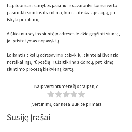
Papildomam ramybės jausmui ir savarankiškumui verta
pasirinkti siuntos draudimą, kuris suteikia apsaugą, jei
iškyla problemų.
Aiškiai nurodytas siuntėjo adresas leidžia grąžinti siuntą,
jei pristatymas nepavyktų.
Laikantis tikslių adresavimo taisyklių, siuntėjai išvengia
nereikalingų rūpesčių ir užsitikrina sklandų, patikimą
siuntimo procesą kiekvieną kartą.
Kaip vertintumėte šį straipsnį?
Įvertinimų dar nėra. Būkite pirmas!
Susiję Įrašai