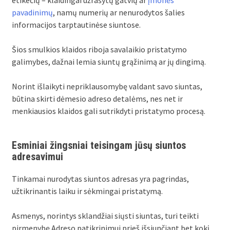
etikečių – klaidingai užrašytų gatvių ar
įmonės
pavadinimų
, namų numerių ar nenurodytos šalies
informacijos tarptautinėse siuntose.
Šios smulkios klaidos riboja savalaikio pristatymo
galimybes, dažnai lemia siuntų grąžinimą ar jų dingimą.
Norint išlaikyti nepriklausomybę valdant savo siuntas,
būtina skirti dėmesio adreso detalėms, nes net ir
menkiausios klaidos gali sutrikdyti pristatymo procesą.
Esminiai žingsniai teisingam jūsų siuntos
adresavimui
Tinkamai nurodytas siuntos adresas yra pagrindas,
užtikrinantis laiku ir sėkmingai pristatymą.
Asmenys, norintys sklandžiai siųsti siuntas, turi teikti
pirmenybę Adreso patikrinimui prieš išsiunčiant bet kokį