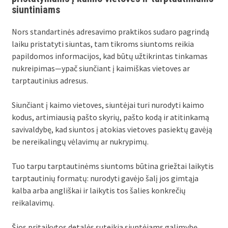
siuntiniams
Nors standartinės adresavimo praktikos sudaro pagrindą
laiku pristatyti siuntas, tam tikroms siuntoms reikia
papildomos informacijos, kad būtų užtikrintas tinkamas
nukreipimas—ypač siunčiant į kaimiškas vietoves ar
tarptautinius adresus.
Siunčiant į kaimo vietoves, siuntėjai turi nurodyti kaimo
kodus, artimiausią pašto skyrių, pašto kodą ir atitinkamą
savivaldybę, kad siuntos į atokias vietoves pasiektų gavėją
be nereikalingų vėlavimų ar nukrypimų.
Tuo tarpu tarptautinėms siuntoms būtina griežtai laikytis
tarptautinių formatų: nurodyti gavėjo šalį jos gimtąja
kalba arba angliškai ir laikytis tos šalies konkrečių
reikalavimų.
Šios pritaikytos detalės suteikia siuntėjams galimybę