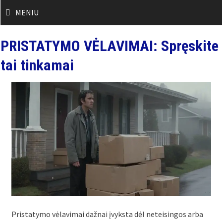
Skip
MENIU
to
content
PRISTATYMO VĖLAVIMAI: Spręskite
tai tinkamai
Pristatymo vėlavimai dažnai įvyksta dėl neteisingos arba