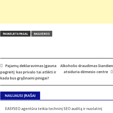
PASKELBTA PAGAL
NAUJIENOS
Post
Pajamų deklaravimas įgauna
Alkoholio draudimas šiandien
navigation
atsiduria dėmesio centre
pagreitį: kas privalo tai atlikti ir
kada bus grąžinami pinigai?
NAUJAUSI ĮRAŠAI
EASYSEO agentūra teikia techninį SEO auditą ir nuolatinį