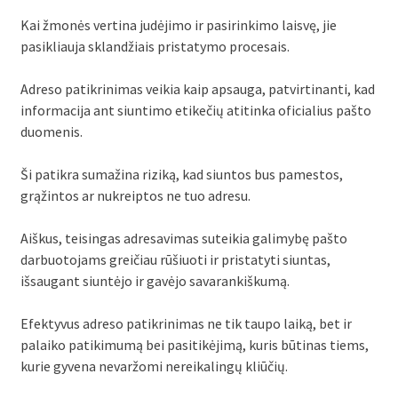
Kai žmonės vertina judėjimo ir pasirinkimo laisvę, jie
pasikliauja sklandžiais pristatymo procesais.
Adreso patikrinimas veikia kaip apsauga, patvirtinanti, kad
informacija ant siuntimo etikečių atitinka oficialius pašto
duomenis.
Ši patikra sumažina riziką, kad siuntos bus pamestos,
grąžintos ar nukreiptos ne tuo adresu.
Aiškus, teisingas adresavimas suteikia galimybę pašto
darbuotojams greičiau rūšiuoti ir pristatyti siuntas,
išsaugant siuntėjo ir gavėjo savarankiškumą.
Efektyvus adreso patikrinimas ne tik taupo laiką, bet ir
palaiko patikimumą bei pasitikėjimą, kuris būtinas tiems,
kurie gyvena nevaržomi nereikalingų kliūčių.