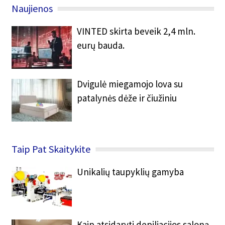
Naujienos
VINTED skirta beveik 2,4 mln.
eurų bauda.
Dvigulė miegamojo lova su
patalynės dėže ir čiužiniu
Taip Pat Skaitykite
Unikalių taupyklių gamyba
Kaip atsidaryti depiliacijos saloną