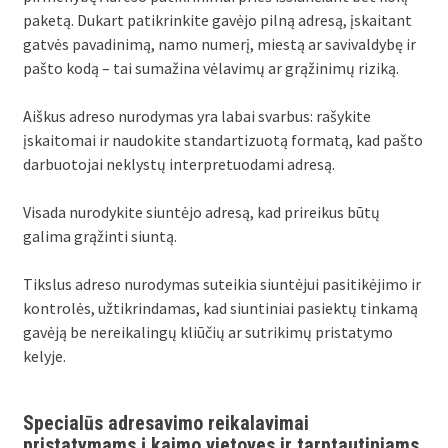
paketą. Dukart patikrinkite gavėjo pilną adresą, įskaitant
gatvės pavadinimą, namo numerį, miestą ar savivaldybę ir
pašto kodą – tai sumažina vėlavimų ar grąžinimų riziką.
Aiškus adreso nurodymas yra labai svarbus: rašykite
įskaitomai ir naudokite standartizuotą formatą, kad pašto
darbuotojai neklystų interpretuodami adresą.
Visada nurodykite siuntėjo adresą, kad prireikus būtų
galima grąžinti siuntą.
Tikslus adreso nurodymas suteikia siuntėjui pasitikėjimo ir
kontrolės, užtikrindamas, kad siuntiniai pasiektų tinkamą
gavėją be nereikalingų kliūčių ar sutrikimų pristatymo
kelyje.
Specialūs adresavimo reikalavimai
pristatymams į kaimo vietoves ir tarptautiniams