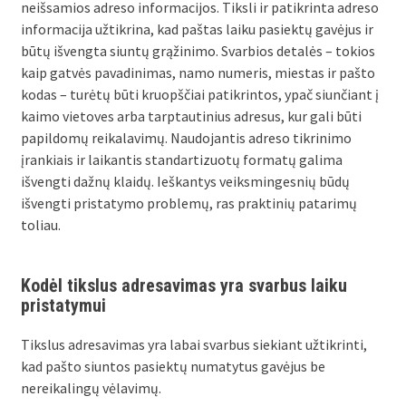
neišsamios adreso informacijos. Tiksli ir patikrinta adreso
informacija užtikrina, kad paštas laiku pasiektų gavėjus ir
būtų išvengta siuntų grąžinimo. Svarbios detalės – tokios
kaip gatvės pavadinimas, namo numeris, miestas ir pašto
kodas – turėtų būti kruopščiai patikrintos, ypač siunčiant į
kaimo vietoves arba tarptautinius adresus, kur gali būti
papildomų reikalavimų. Naudojantis adreso tikrinimo
įrankiais ir laikantis standartizuotų formatų galima
išvengti dažnų klaidų. Ieškantys veiksmingesnių būdų
išvengti pristatymo problemų, ras praktinių patarimų
toliau.
Kodėl tikslus adresavimas yra svarbus laiku
pristatymui
Tikslus adresavimas yra labai svarbus siekiant užtikrinti,
kad pašto siuntos pasiektų numatytus gavėjus be
nereikalingų vėlavimų.