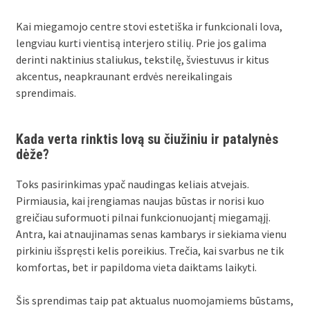
Kai miegamojo centre stovi estetiška ir funkcionali lova,
lengviau kurti vientisą interjero stilių. Prie jos galima
derinti naktinius staliukus, tekstilę, šviestuvus ir kitus
akcentus, neapkraunant erdvės nereikalingais
sprendimais.
Kada verta rinktis lovą su čiužiniu ir patalynės
dėže?
Toks pasirinkimas ypač naudingas keliais atvejais.
Pirmiausia, kai įrengiamas naujas būstas ir norisi kuo
greičiau suformuoti pilnai funkcionuojantį miegamąjį.
Antra, kai atnaujinamas senas kambarys ir siekiama vienu
pirkiniu išspręsti kelis poreikius. Trečia, kai svarbus ne tik
komfortas, bet ir papildoma vieta daiktams laikyti.
Šis sprendimas taip pat aktualus nuomojamiems būstams,