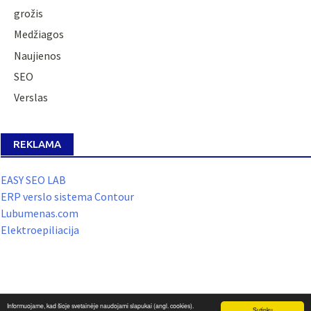
grožis
Medžiagos
Naujienos
SEO
Verslas
REKLAMA
EASY SEO LAB
ERP verslo sistema Contour
Lubumenas.com
Elektroepiliacija
Informuojame, kad šioje svetainėje naudojami slapukai (angl. cookies).
Sutinku