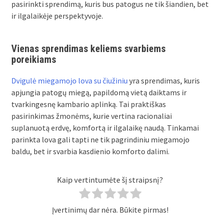
pasirinkti sprendimą, kuris bus patogus ne tik šiandien, bet
ir ilgalaikėje perspektyvoje.
Vienas sprendimas keliems svarbiems
poreikiams
Dvigulė miegamojo lova su čiužiniu
yra sprendimas, kuris
apjungia patogų miegą, papildomą vietą daiktams ir
tvarkingesnę kambario aplinką. Tai praktiškas
pasirinkimas žmonėms, kurie vertina racionaliai
suplanuotą erdvę, komfortą ir ilgalaikę naudą. Tinkamai
parinkta lova gali tapti ne tik pagrindiniu miegamojo
baldu, bet ir svarbia kasdienio komforto dalimi.
Kaip vertintumėte šį straipsnį?
Įvertinimų dar nėra. Būkite pirmas!