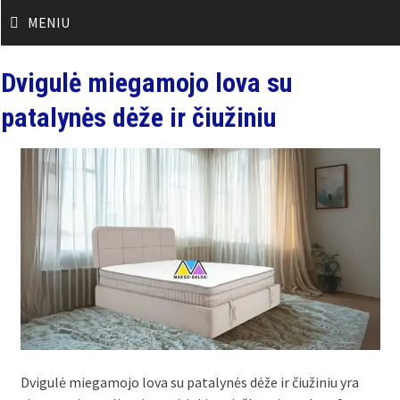
Skip
MENIU
to
content
Dvigulė miegamojo lova su
patalynės dėže ir čiužiniu
Dvigulė miegamojo lova su patalynės dėže ir čiužiniu yra