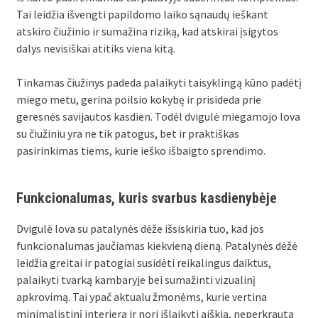
Tai leidžia išvengti papildomo laiko sąnaudų ieškant
atskiro čiužinio ir sumažina riziką, kad atskirai įsigytos
dalys nevisiškai atitiks viena kitą.
Tinkamas čiužinys padeda palaikyti taisyklingą kūno padėtį
miego metu, gerina poilsio kokybę ir prisideda prie
geresnės savijautos kasdien. Todėl dvigulė miegamojo lova
su čiužiniu yra ne tik patogus, bet ir praktiškas
pasirinkimas tiems, kurie ieško išbaigto sprendimo.
Funkcionalumas, kuris svarbus kasdienybėje
Dvigulė lova su patalynės dėže išsiskiria tuo, kad jos
funkcionalumas jaučiamas kiekvieną dieną. Patalynės dėžė
leidžia greitai ir patogiai susidėti reikalingus daiktus,
palaikyti tvarką kambaryje bei sumažinti vizualinį
apkrovimą. Tai ypač aktualu žmonėms, kurie vertina
minimalistinį interjerą ir nori išlaikyti aiškią, neperkrautą