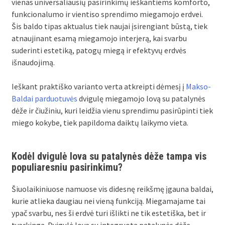
vienas universaliausių pasirinkimų ieškantiems komforto,
funkcionalumo ir vientiso sprendimo miegamojo erdvei.
Šis baldo tipas aktualus tiek naujai įsirengiant būstą, tiek
atnaujinant esamą miegamojo interjerą, kai svarbu
suderinti estetiką, patogų miegą ir efektyvų erdvės
išnaudojimą.
Ieškant praktiško varianto verta atkreipti dėmesį į
Makso-
Baldai parduotuvės
dvigulę miegamojo lovą su patalynės
dėže ir čiužiniu, kuri leidžia vienu sprendimu pasirūpinti tiek
miego kokybe, tiek papildoma daiktų laikymo vieta.
Kodėl dvigulė lova su patalynės dėže tampa vis
populiaresniu pasirinkimu?
Šiuolaikiniuose namuose vis didesnę reikšmę įgauna baldai,
kurie atlieka daugiau nei vieną funkciją. Miegamajame tai
ypač svarbu, nes ši erdvė turi išlikti ne tik estetiška, bet ir