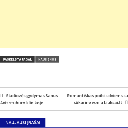
PASKELBTA PAGAL
NAUJIENOS
Post
Skoliozės gydymas Sanus
Romantiškas poilsis dviems su
navigation
sūkurine vonia Liuksai.lt
Axis stuburo klinikoje
NAUJAUSI ĮRAŠAI