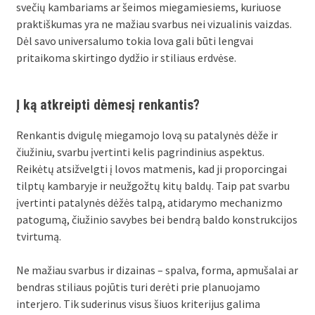
svečių kambariams ar šeimos miegamiesiems, kuriuose
praktiškumas yra ne mažiau svarbus nei vizualinis vaizdas.
Dėl savo universalumo tokia lova gali būti lengvai
pritaikoma skirtingo dydžio ir stiliaus erdvėse.
Į ką atkreipti dėmesį renkantis?
Renkantis dvigulę miegamojo lovą su patalynės dėže ir
čiužiniu, svarbu įvertinti kelis pagrindinius aspektus.
Reikėtų atsižvelgti į lovos matmenis, kad ji proporcingai
tilptų kambaryje ir neužgožtų kitų baldų. Taip pat svarbu
įvertinti patalynės dėžės talpą, atidarymo mechanizmo
patogumą, čiužinio savybes bei bendrą baldo konstrukcijos
tvirtumą.
Ne mažiau svarbus ir dizainas – spalva, forma, apmušalai ar
bendras stiliaus pojūtis turi derėti prie planuojamo
interjero. Tik suderinus visus šiuos kriterijus galima