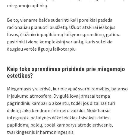
miegamojo aplinką.
Be to, viename balde suderinti keli poreikiai padeda
racionaliau planuoti biudžetą. Užuot atskirai ieškojus
lovos, čiužinio ir papildomų laikymo sprendimų, galima
pasirinkti vieną kompleksinį variantą, kuris suteikia
daugiau vertės ilguoju laikotarpiu.
Kaip toks sprendimas prisideda prie miegamojo
estetikos?
Miegamasis yra erdvė, kurioje ypač svarbi ramybės, balanso
ir jaukumo atmosfera. Dvigulė lova įprastai tampa
pagrindiniu kambario akcentu, todėl jos dizainas turi
didelę įtaką bendram interjero vaizdui. Modeliai su
integruota patalynės dėže leidžia atsisakyti dalies
papildomų baldų, todėl kambarys atrodo erdvesnis,
tvarkingesnis ir harmoningesnis.