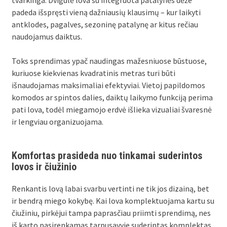
tvarkinga. Dvigulė lova su integruota patalynės dėže
padeda išspręsti vieną dažniausių klausimų – kur laikyti
antklodes, pagalves, sezoninę patalynę ar kitus rečiau
naudojamus daiktus.
Toks sprendimas ypač naudingas mažesniuose būstuose,
kuriuose kiekvienas kvadratinis metras turi būti
išnaudojamas maksimaliai efektyviai. Vietoj papildomos
komodos ar spintos dalies, daiktų laikymo funkciją perima
pati lova, todėl miegamojo erdvė išlieka vizualiai švaresnė
ir lengviau organizuojama.
Komfortas prasideda nuo tinkamai suderintos
lovos ir čiužinio
Renkantis lovą labai svarbu vertinti ne tik jos dizainą, bet
ir bendrą miego kokybę. Kai lova komplektuojama kartu su
čiužiniu, pirkėjui tampa paprasčiau priimti sprendimą, nes
iš karto pasirenkamas tarpusavyje suderintas komplektas.