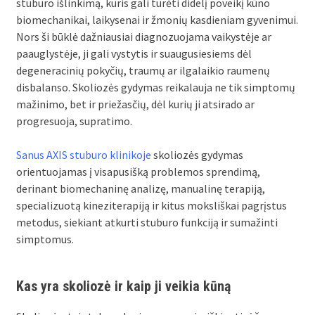
stuburo išlinkimą, kuris gali turėti didelį poveikį kūno
biomechanikai, laikysenai ir žmonių kasdieniam gyvenimui.
Nors ši būklė dažniausiai diagnozuojama vaikystėje ar
paauglystėje, ji gali vystytis ir suaugusiesiems dėl
degeneracinių pokyčių, traumų ar ilgalaikio raumenų
disbalanso. Skoliozės gydymas reikalauja ne tik simptomų
mažinimo, bet ir priežasčių, dėl kurių ji atsirado ar
progresuoja, supratimo.
Sanus AXIS stuburo klinikoje
skoliozės gydymas
orientuojamas į visapusišką problemos sprendimą,
derinant biomechaninę analizę, manualinę terapiją,
specializuotą kineziterapiją ir kitus moksliškai pagrįstus
metodus, siekiant atkurti stuburo funkciją ir sumažinti
simptomus.
Kas yra skoliozė ir kaip ji veikia kūną