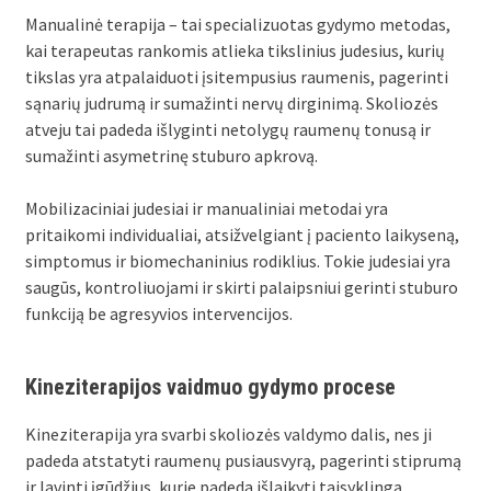
Manualinė terapija – tai specializuotas gydymo metodas,
kai terapeutas rankomis atlieka tikslinius judesius, kurių
tikslas yra atpalaiduoti įsitempusius raumenis, pagerinti
sąnarių judrumą ir sumažinti nervų dirginimą. Skoliozės
atveju tai padeda išlyginti netolygų raumenų tonusą ir
sumažinti asymetrinę stuburo apkrovą.
Mobilizaciniai judesiai ir manualiniai metodai yra
pritaikomi individualiai, atsižvelgiant į paciento laikyseną,
simptomus ir biomechaninius rodiklius. Tokie judesiai yra
saugūs, kontroliuojami ir skirti palaipsniui gerinti stuburo
funkciją be agresyvios intervencijos.
Kineziterapijos vaidmuo gydymo procese
Kineziterapija yra svarbi skoliozės valdymo dalis, nes ji
padeda atstatyti raumenų pusiausvyrą, pagerinti stiprumą
ir lavinti įgūdžius, kurie padeda išlaikyti taisyklingą