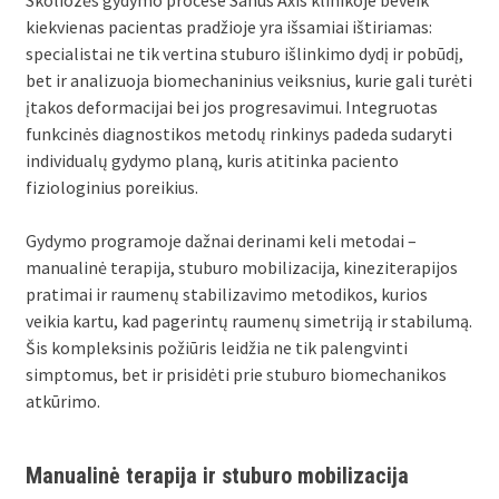
kiekvienas pacientas pradžioje yra išsamiai ištiriamas:
specialistai ne tik vertina stuburo išlinkimo dydį ir pobūdį,
bet ir analizuoja biomechaninius veiksnius, kurie gali turėti
įtakos deformacijai bei jos progresavimui. Integruotas
funkcinės diagnostikos metodų rinkinys padeda sudaryti
individualų gydymo planą, kuris atitinka paciento
fiziologinius poreikius.
Gydymo programoje dažnai derinami keli metodai –
manualinė terapija, stuburo mobilizacija, kineziterapijos
pratimai ir raumenų stabilizavimo metodikos, kurios
veikia kartu, kad pagerintų raumenų simetriją ir stabilumą.
Šis kompleksinis požiūris leidžia ne tik palengvinti
simptomus, bet ir prisidėti prie stuburo biomechanikos
atkūrimo.
Manualinė terapija ir stuburo mobilizacija