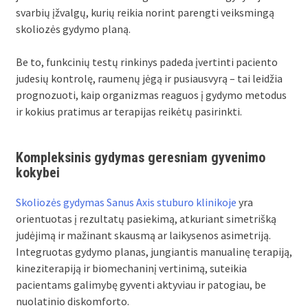
svarbių įžvalgų, kurių reikia norint parengti veiksmingą
skoliozės gydymo planą.
Be to, funkcinių testų rinkinys padeda įvertinti paciento
judesių kontrolę, raumenų jėgą ir pusiausvyrą – tai leidžia
prognozuoti, kaip organizmas reaguos į gydymo metodus
ir kokius pratimus ar terapijas reikėtų pasirinkti.
Kompleksinis gydymas geresniam gyvenimo
kokybei
Skoliozės gydymas Sanus Axis stuburo klinikoje
yra
orientuotas į rezultatų pasiekimą, atkuriant simetrišką
judėjimą ir mažinant skausmą ar laikysenos asimetriją.
Integruotas gydymo planas, jungiantis manualinę terapiją,
kineziterapiją ir biomechaninį vertinimą, suteikia
pacientams galimybę gyventi aktyviau ir patogiau, be
nuolatinio diskomforto.