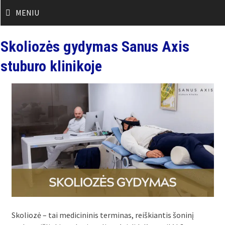
Skip
MENIU
to
content
Skoliozės gydymas Sanus Axis
stuburo klinikoje
Skoliozė – tai medicininis terminas, reiškiantis šoninį