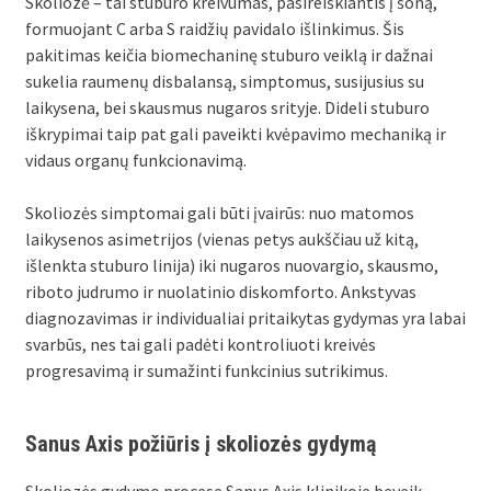
Skoliozė – tai stuburo kreivumas, pasireiškiantis į šoną,
formuojant C arba S raidžių pavidalo išlinkimus. Šis
pakitimas keičia biomechaninę stuburo veiklą ir dažnai
sukelia raumenų disbalansą, simptomus, susijusius su
laikysena, bei skausmus nugaros srityje. Dideli stuburo
iškrypimai taip pat gali paveikti kvėpavimo mechaniką ir
vidaus organų funkcionavimą.
Skoliozės simptomai gali būti įvairūs: nuo matomos
laikysenos asimetrijos (vienas petys aukščiau už kitą,
išlenkta stuburo linija) iki nugaros nuovargio, skausmo,
riboto judrumo ir nuolatinio diskomforto. Ankstyvas
diagnozavimas ir individualiai pritaikytas gydymas yra labai
svarbūs, nes tai gali padėti kontroliuoti kreivės
progresavimą ir sumažinti funkcinius sutrikimus.
Sanus Axis požiūris į skoliozės gydymą
Skoliozės gydymo procese Sanus Axis klinikoje beveik