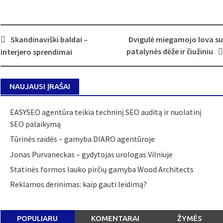
Post
Skandinaviški baldai –
Dvigulė miegamojo lova su
navigation
patalynės dėže ir čiužiniu
interjero sprendimai
NAUJAUSI ĮRAŠAI
EASYSEO agentūra teikia techninį SEO auditą ir nuolatinį
SEO palaikymą
Tūrinės raidės – gamyba DIARO agentūroje
Jonas Purvaneckas – gydytojas urologas Vilniuje
Statinės formos lauko pirčių gamyba Wood Architects
Reklamos derinimas: kaip gauti leidimą?
POPULIARU
KOMENTARAI
ŽYMĖS