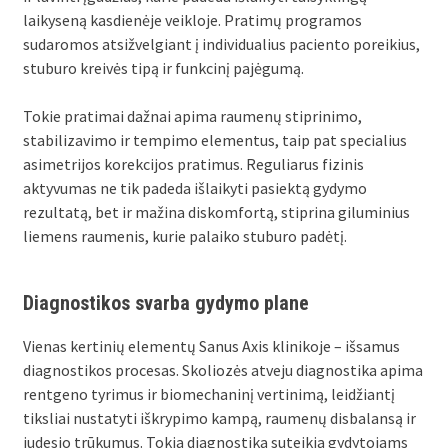
laikyseną kasdienėje veikloje. Pratimų programos
sudaromos atsižvelgiant į individualius paciento poreikius,
stuburo kreivės tipą ir funkcinį pajėgumą.
Tokie pratimai dažnai apima raumenų stiprinimo,
stabilizavimo ir tempimo elementus, taip pat specialius
asimetrijos korekcijos pratimus. Reguliarus fizinis
aktyvumas ne tik padeda išlaikyti pasiektą gydymo
rezultatą, bet ir mažina diskomfortą, stiprina giluminius
liemens raumenis, kurie palaiko stuburo padėtį.
Diagnostikos svarba gydymo plane
Vienas kertinių elementų Sanus Axis klinikoje – išsamus
diagnostikos procesas. Skoliozės atveju diagnostika apima
rentgeno tyrimus ir biomechaninį vertinimą, leidžiantį
tiksliai nustatyti iškrypimo kampą, raumenų disbalansą ir
judesio trūkumus. Tokia diagnostika suteikia gydytojams