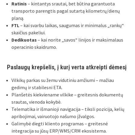
Ratinis
– kintantys srautai, bet būtina garantuota
transporto parengtis pagal sutartą kilometrų/dienų
planą.
FTL
– kai svarbu laikas, saugumas ir minimalus „rankų“
skaičius pakeliui.
Dedikuotas
– kai norite „savos“ linijos ir maksimalaus
operacinio skaidrumo.
Paslaugų krepšelis, į kurį verta atkreipti dėmesį
Vilkikų parkas su žemu vidutiniu amžiumi – mažiau
gedimų ir stabilesni ETA.
Planšetės kiekviename vilkike – greitesnis dokumentų
srautas, vienoda kokybė.
Telematika ir išmanioji navigacija – tiksli pozicija, kelių
apribojimai, vairuotojo našumo įžvalgos.
Galimybė diegti kliento programas – greitesnė
integracija su jūsų ERP/WMS/CRM ekosistema.