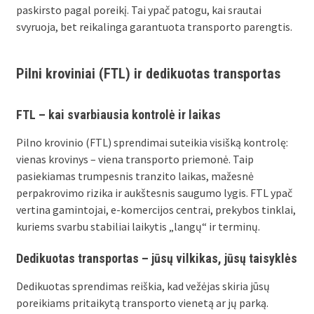
paskirsto pagal poreikį. Tai ypač patogu, kai srautai
svyruoja, bet reikalinga garantuota transporto parengtis.
Pilni kroviniai (FTL) ir dedikuotas transportas
FTL – kai svarbiausia kontrolė ir laikas
Pilno krovinio (FTL) sprendimai suteikia visišką kontrolę:
vienas krovinys – viena transporto priemonė. Taip
pasiekiamas trumpesnis tranzito laikas, mažesnė
perpakrovimo rizika ir aukštesnis saugumo lygis. FTL ypač
vertina gamintojai, e-komercijos centrai, prekybos tinklai,
kuriems svarbu stabiliai laikytis „langų“ ir terminų.
Dedikuotas transportas – jūsų vilkikas, jūsų taisyklės
Dedikuotas sprendimas reiškia, kad vežėjas skiria jūsų
poreikiams pritaikytą transporto vienetą ar jų parką.