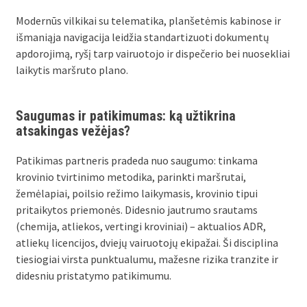
Modernūs vilkikai su telematika, planšetėmis kabinose ir
išmaniąja navigacija leidžia standartizuoti dokumentų
apdorojimą, ryšį tarp vairuotojo ir dispečerio bei nuosekliai
laikytis maršruto plano.
Saugumas ir patikimumas: ką užtikrina
atsakingas vežėjas?
Patikimas partneris pradeda nuo saugumo: tinkama
krovinio tvirtinimo metodika, parinkti maršrutai,
žemėlapiai, poilsio režimo laikymasis, krovinio tipui
pritaikytos priemonės. Didesnio jautrumo srautams
(chemija, atliekos, vertingi kroviniai) – aktualios ADR,
atliekų licencijos, dviejų vairuotojų ekipažai. Ši disciplina
tiesiogiai virsta punktualumu, mažesne rizika tranzite ir
didesniu pristatymo patikimumu.