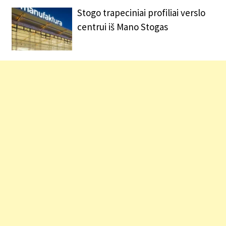
Stogo trapeciniai profiliai verslo
centrui iš Mano Stogas