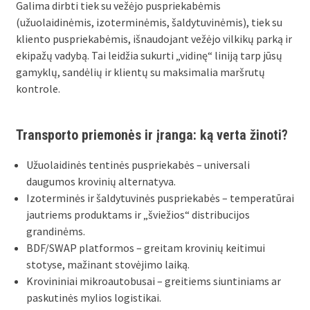
Galima dirbti tiek su vežėjo puspriekabėmis
(užuolaidinėmis, izoterminėmis, šaldytuvinėmis), tiek su
kliento puspriekabėmis, išnaudojant vežėjo vilkikų parką ir
ekipažų vadybą. Tai leidžia sukurti „vidinę“ liniją tarp jūsų
gamyklų, sandėlių ir klientų su maksimalia maršrutų
kontrole.
Transporto priemonės ir įranga: ką verta žinoti?
Užuolaidinės tentinės puspriekabės – universali
daugumos krovinių alternatyva.
Izoterminės ir šaldytuvinės puspriekabės – temperatūrai
jautriems produktams ir „šviežios“ distribucijos
grandinėms.
BDF/SWAP platformos – greitam krovinių keitimui
stotyse, mažinant stovėjimo laiką.
Krovininiai mikroautobusai – greitiems siuntiniams ar
paskutinės mylios logistikai.