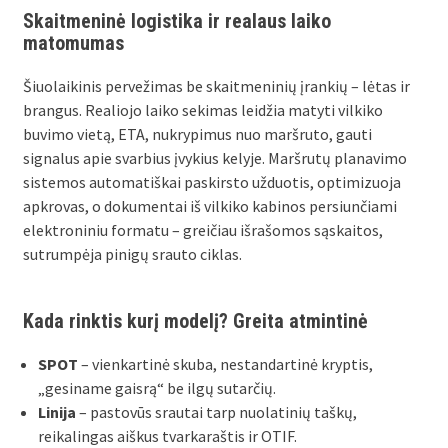
Skaitmeninė logistika ir realaus laiko
matomumas
Šiuolaikinis pervežimas be skaitmeninių įrankių – lėtas ir
brangus. Realiojo laiko sekimas leidžia matyti vilkiko
buvimo vietą, ETA, nukrypimus nuo maršruto, gauti
signalus apie svarbius įvykius kelyje. Maršrutų planavimo
sistemos automatiškai paskirsto užduotis, optimizuoja
apkrovas, o dokumentai iš vilkiko kabinos persiunčiami
elektroniniu formatu – greičiau išrašomos sąskaitos,
sutrumpėja pinigų srauto ciklas.
Kada rinktis kurį modelį? Greita atmintinė
SPOT
– vienkartinė skuba, nestandartinė kryptis,
„gesiname gaisrą“ be ilgų sutarčių.
Linija
– pastovūs srautai tarp nuolatinių taškų,
reikalingas aiškus tvarkaraštis ir OTIF.