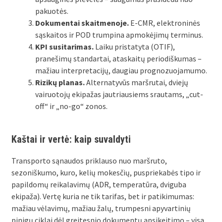
pakuotės.
Dokumentai skaitmenoje.
E-CMR, elektroninės
sąskaitos ir POD trumpina apmokėjimų terminus.
KPI susitarimas.
Laiku pristatyta (OTIF),
pranešimų standartai, ataskaitų periodiškumas –
mažiau interpretacijų, daugiau prognozuojamumo.
Rizikų planas.
Alternatyvūs maršrutai, dviejų
vairuotojų ekipažas jautriausiems srautams, „cut-
off“ ir „no-go“ zonos.
Kaštai ir vertė: kaip suvaldyti
Transporto sąnaudos priklauso nuo maršruto,
sezoniškumo, kuro, kelių mokesčių, puspriekabės tipo ir
papildomų reikalavimų (ADR, temperatūra, dviguba
ekipaža). Vertę kuria ne tik tarifas, bet ir patikimumas:
mažiau vėlavimų, mažiau žalų, trumpesni apyvartinių
pinigų ciklai dėl greitesnio dokumentų apsikeitimo – visa