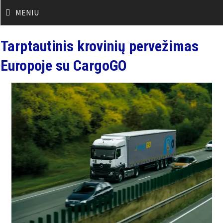
Skip
MENIU
to
content
Tarptautinis krovinių pervežimas
Europoje su CargoGO