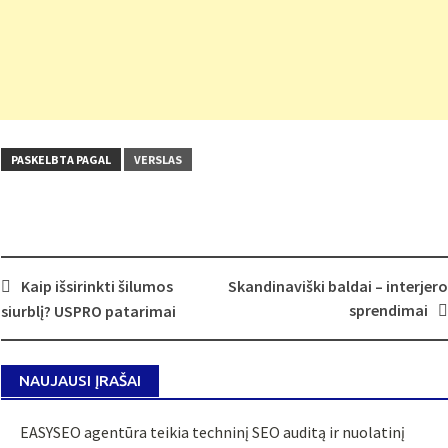
PASKELBTA PAGAL
VERSLAS
Post
Kaip išsirinkti šilumos
Skandinaviški baldai – interjero
navigation
sprendimai
siurblį? USPRO patarimai
NAUJAUSI ĮRAŠAI
EASYSEO agentūra teikia techninį SEO auditą ir nuolatinį