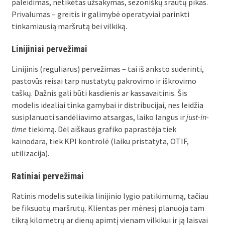
paleidimas, netikėtas užsakymas, sezoniškų srautų pikas.
Privalumas – greitis ir galimybė operatyviai parinkti
tinkamiausią maršrutą bei vilkiką.
Linijiniai pervežimai
Linijinis (reguliarus) pervežimas – tai iš anksto suderinti,
pastovūs reisai tarp nustatytų pakrovimo ir iškrovimo
taškų. Dažnis gali būti kasdienis ar kassavaitinis. Šis
modelis idealiai tinka gamybai ir distribucijai, nes leidžia
susiplanuoti sandėliavimo atsargas, laiko langus ir
just-in-
time
tiekimą. Dėl aiškaus grafiko paprastėja tiek
kainodara, tiek KPI kontrolė (laiku pristatyta, OTIF,
utilizacija).
Ratiniai pervežimai
Ratinis modelis suteikia linijinio lygio patikimumą, tačiau
be fiksuotų maršrutų. Klientas per mėnesį planuoja tam
tikrą kilometrų ar dienų apimtį vienam vilkikui ir ją laisvai