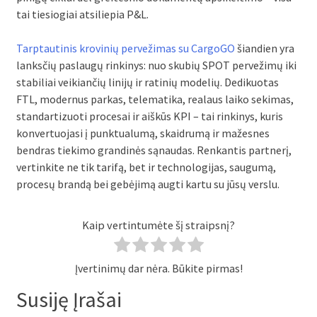
tai tiesiogiai atsiliepia P&L.
Tarptautinis krovinių pervežimas su CargoGO
šiandien yra
lanksčių paslaugų rinkinys: nuo skubių SPOT pervežimų iki
stabiliai veikiančių linijų ir ratinių modelių. Dedikuotas
FTL, modernus parkas, telematika, realaus laiko sekimas,
standartizuoti procesai ir aiškūs KPI – tai rinkinys, kuris
konvertuojasi į punktualumą, skaidrumą ir mažesnes
bendras tiekimo grandinės sąnaudas. Renkantis partnerį,
vertinkite ne tik tarifą, bet ir technologijas, saugumą,
procesų brandą bei gebėjimą augti kartu su jūsų verslu.
Kaip vertintumėte šį straipsnį?
Įvertinimų dar nėra. Būkite pirmas!
Susiję Įrašai