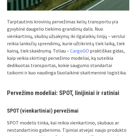
Tarptautinis krovinių pervežimas kelių transportu yra
gyvybinė daugelio tiekimo grandinių dalis. Nuo
vienkartinių, skubių užsakymų iki ilgalaikių linijų – verslui
reikia lanksčių sprendimų, kurie užtikrintų tiek laiką, tiek
kainą, tiek skaidrumą. Toliau –
CargoGO
praktiškas gidas,
kaip veikia skirtingi pervežimo modeliai, ką suteikia
dedikuotas transportas, kokie saugumo standartai
taikomi ir kuo naudinga šiuolaikinė skaitmeninė logistika.
Pervežimo modeliai: SPOT, linijiniai ir ratiniai
SPOT (vienkartiniai) pervežimai
SPOT modelis tinka, kai reikia vienkartinio, skubaus ar
nestandartinio gabenimo. Tipiniai atvejai: naujo produkto