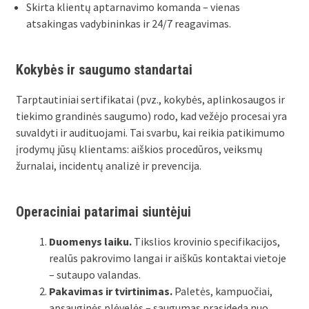
Skirta klientų aptarnavimo komanda – vienas
atsakingas vadybininkas ir 24/7 reagavimas.
Kokybės ir saugumo standartai
Tarptautiniai sertifikatai (pvz., kokybės, aplinkosaugos ir
tiekimo grandinės saugumo) rodo, kad vežėjo procesai yra
suvaldyti ir audituojami. Tai svarbu, kai reikia patikimumo
įrodymų jūsų klientams: aiškios procedūros, veiksmų
žurnalai, incidentų analizė ir prevencija.
Operaciniai patarimai siuntėjui
Duomenys laiku.
Tikslios krovinio specifikacijos,
realūs pakrovimo langai ir aiškūs kontaktai vietoje
– sutaupo valandas.
Pakavimas ir tvirtinimas.
Paletės, kampuočiai,
apsauginės plėvelės – saugumas prasideda nuo